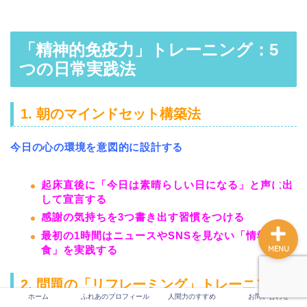
「精神的免疫力」トレーニング：5
ホーム
つの日常実践法
ふれあのプロフィール
1. 朝のマインドセット構築法
人間力のすすめ
今日の心の環境を意図的に設計する
お問い合わせ
起床直後に「今日は素晴らしい日になる」と声に出
して宣言する
感謝の気持ちを3つ書き出す習慣をつける
最初の1時間はニュースやSNSを見ない「情報断
食」を実践する
MENU
2. 問題の「リフレーミング」トレーニング
ホーム
ふれあのプロフィール
人間力のすすめ
お問い合わせ