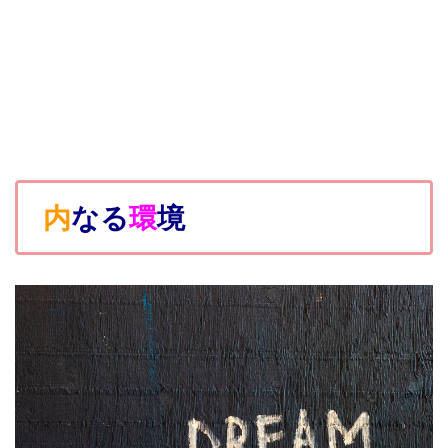
内
なる
環
境