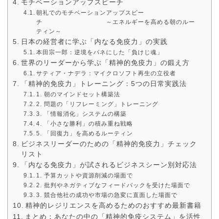
モチベーションアップスピーチ
朝礼でのモチベーションアップスピー
チ ～エネルギーを高める朝のルー
ティン～
日本の経営者に学ぶ「内なる免疫力」の実践
本田宗一郎：逆境をバネにした「負けじ魂」
世界のリーダーから学ぶ「精神的免疫力」の鍛え方
サティア・ナデラ：マイクロソフト再生の立役者
「精神的免疫力」トレーニング：5つの日常実践法
1. 朝のマインドセット構築法
2. 問題の「リフレーミング」トレーニング
3. 「情報消化」システムの構築
4. 「小さな勝利」の積み重ね戦略
5. 「回復力」を高めるルーティン
ビジネスリーダーのための「精神的免疫力」チェック
リスト
「内なる免疫力」が試されるビジネスシーン別対応法
1. 予算カットや資源削減の場面で
2. 批判やネガティブなフィードバックを受けた場面で
3. 競合他社の成功や市場の急変に直面した場面で
精神的レジリエンスを高めるためのおすすめ最新書籍
まとめ：あなたの中の「精神的免疫システム」を活性