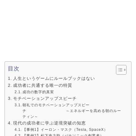
目次
人生というゲームにルールブックはない
成功者に共通する唯一の特質
成功の数字的真実
モチベーションアップスピーチ
朝礼でのモチベーションアップスピー
チ ～エネルギーを高める朝のルー
ティン～
現代の成功者に学ぶ逆境突破の知恵
【事例1】イーロン・マスク（Tesla, SpaceX）
【事例2】松下幸之助（パナソニック創業者）