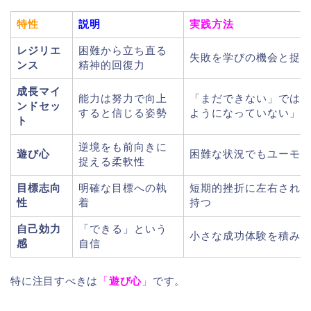
特性
説明
実践方法
レジリエ
困難から立ち直る
失敗を学びの機会と捉
ンス
精神的回復力
成長マイ
能力は努力で向上
「まだできない」では
ンドセッ
すると信じる姿勢
ようになっていない」
ト
逆境をも前向きに
遊び心
困難な状況でもユーモ
捉える柔軟性
目標志向
明確な目標への執
短期的挫折に左右され
性
着
持つ
自己効力
「できる」という
小さな成功体験を積み
感
自信
特に注目すべきは
「
遊び心
」
です。