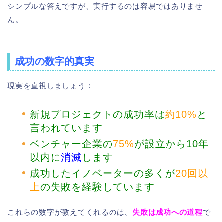
シンプルな答えですが、実行するのは容易ではありませ
ん。
成功の数字的真実
現実を直視しましょう：
新規プロジェクトの成功率は
約10%
と
言われています
ベンチャー企業の
75%
が設立から10年
以内に
消滅
します
成功したイノベーターの多くが
20回以
上
の失敗を経験しています
これらの数字が教えてくれるのは、
失敗は成功への道程
で