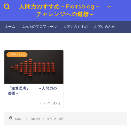
人間力のすすめ－Flairsblog－ ～
チャレンジへの道標～
ホーム
ふれあのプロフィール
人間力のすすめ
お問い合わせ
人間力のすすめ
『逆算思考』 ～人間力の
道標～
2025年5月9日
HOME
2025年
5月
9日