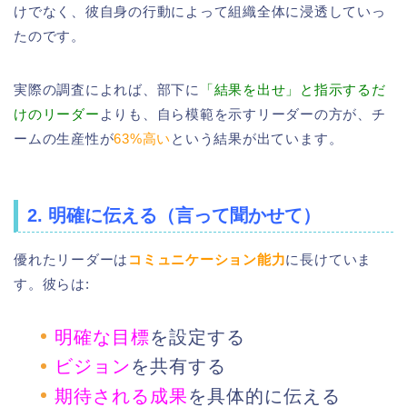
けでなく、彼自身の行動によって組織全体に浸透していっ
たのです。
実際の調査によれば、部下に
「結果を出せ」と指示するだ
けのリーダー
よりも、自ら模範を示すリーダーの方が、チ
ームの生産性が
63%高い
という結果が出ています。
2. 明確に伝える（言って聞かせて）
優れたリーダーは
コミュニケーション能力
に長けていま
す。彼らは:
明確な目標
を設定する
ビジョン
を共有する
期待される成果
を具体的に伝える