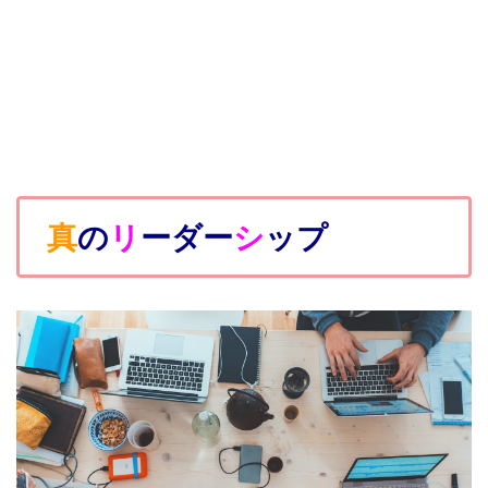
真
の
リ
ーダー
シ
ップ