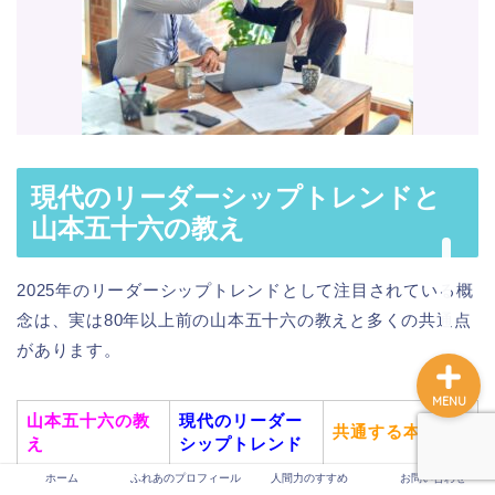
ホーム
ふれあのプロフィール
現代のリーダーシップトレンドと
人間力のすすめ
山本五十六の教え
お問い合わせ
2025年のリーダーシップトレンドとして注目されている概
念は、実は80年以上前の山本五十六の教えと多くの共通点
があります。
MENU
山本五十六の教
現代のリーダー
共通する本質
え
シップトレンド
ホーム
ふれあのプロフィール
人間力のすすめ
お問い合わせ
サーバントリー