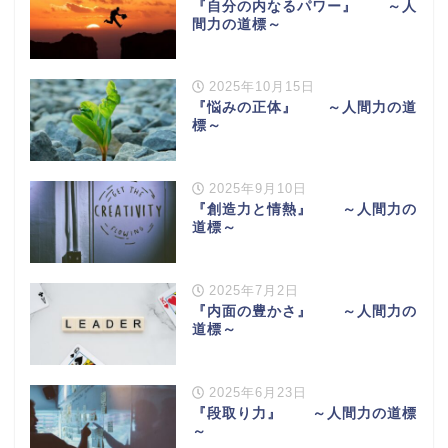
『自分の内なるパワー』 ～人
間力の道標～
2025年10月15日
『悩みの正体』 ～人間力の道
標～
2025年9月10日
『創造力と情熱』 ～人間力の
道標～
2025年7月2日
『内面の豊かさ』 ～人間力の
道標～
2025年6月23日
『段取り力』 ～人間力の道標
～