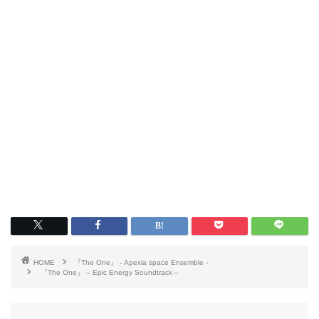
HOME
『The One』 - Apexia space Ensemble -
『The One』 – Epic Energy Soundtrack –