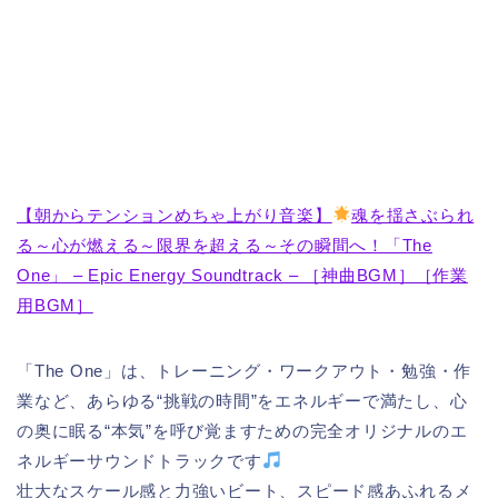
【朝からテンションめちゃ上がり音楽】
魂を揺さぶられ
る～心が燃える～限界を超える～その瞬間へ！「The
One」 – Epic Energy Soundtrack – ［神曲BGM］［作業
用BGM］
「The One」は、トレーニング・ワークアウト・勉強・作
業など、あらゆる“挑戦の時間”をエネルギーで満たし、心
の奥に眠る“本気”を呼び覚ますための完全オリジナルのエ
ネルギーサウンドトラックです
壮大なスケール感と力強いビート、スピード感あふれるメ